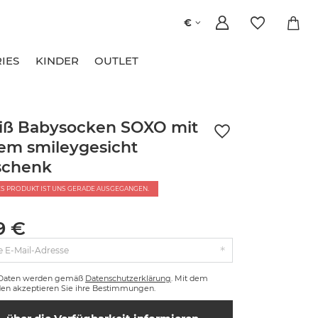
€
IES
KINDER
OUTLET
ß Babysocken SOXO mit
em smileygesicht
schenk
ES PRODUKT IST UNS GERADE AUSGEGANGEN.
9 €
e E-Mail-Adresse
 Daten werden gemäß
Datenschutzerklärung
. Mit dem
en akzeptieren Sie ihre Bestimmungen.