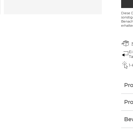
Diese 
sonsti
Benachr
erhalte
Ei
T
1-
Pr
Pro
Be