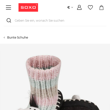
€
Bunte Schuhe