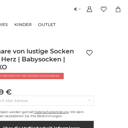
€
IES
KINDER
OUTLET
aare von lustige Socken
 Herz | Babysocken |
XO
ES PRODUKT IST UNS GERADE AUSGEGANGEN.
99 €
e E-Mail-Adresse
 Daten werden gemäß
Datenschutzerklärung
. Mit dem
en akzeptieren Sie ihre Bestimmungen.