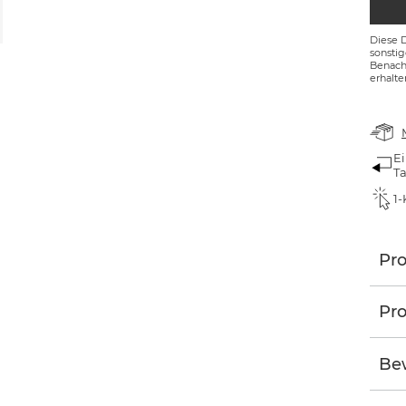
Diese 
sonsti
Benachr
erhalte
Ei
T
1-
Pr
Pro
Be