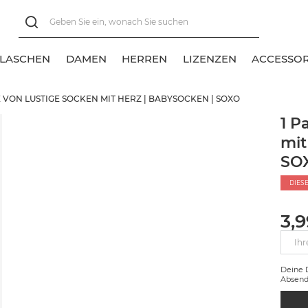
FLASCHEN
DAMEN
HERREN
LIZENZEN
ACCESSOR
E VON LUSTIGE SOCKEN MIT HERZ | BABYSOCKEN | SOXO
lles anzeigen
lles anzeigen
lles anzeigen
1 P
mit
eschenksocken
eschenksocken
unte Socken
SO
ange Socken
ange Socken
DIES
urz- und Sneakersocken
urz- und Sneakersocken
3,
Ihr
Deine
Absend