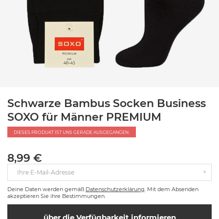
Schwarze Bambus Socken Business
SOXO für Männer PREMIUM
DIESES PRODUKT IST UNS GERADE AUSGEGANGEN.
8,99 €
Ihre E-Mail-Adresse
Deine Daten werden gemäß
Datenschutzerklärung
. Mit dem Absenden
akzeptieren Sie ihre Bestimmungen.
über die Verfügbarkeit informieren