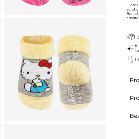
Diese 
sonsti
Benachr
erhalte
Ei
T
1-
Pr
Pro
Be