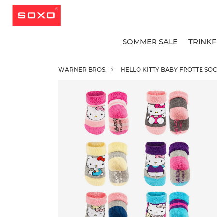
SOMMER SALE
TRINK
WARNER BROS.
HELLO KITTY BABY FROTTE SOC
A
A
A
G
G
B
L
L
K
K