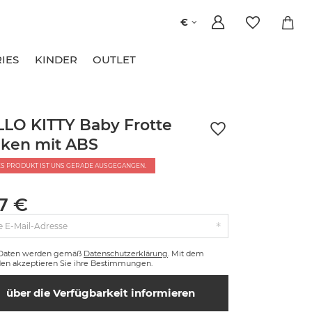
€
IES
KINDER
OUTLET
LO KITTY Baby Frotte
ken mit ABS
ES PRODUKT IST UNS GERADE AUSGEGANGEN.
57 €
e E-Mail-Adresse
 Daten werden gemäß
Datenschutzerklärung
. Mit dem
en akzeptieren Sie ihre Bestimmungen.
über die Verfügbarkeit informieren